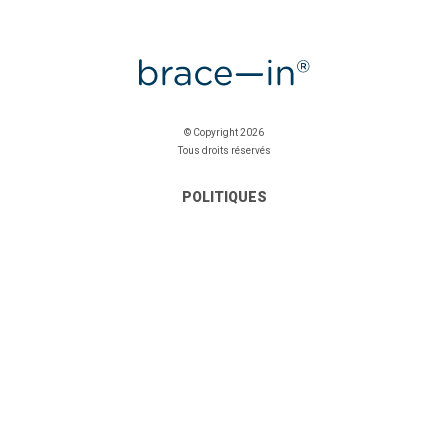
© Copyright 2026
Tous droits réservés
POLITIQUES
Politique de Confidentialité
Politique de Cookies
CONTACT
Contactez Nous
Livre de Réclamation