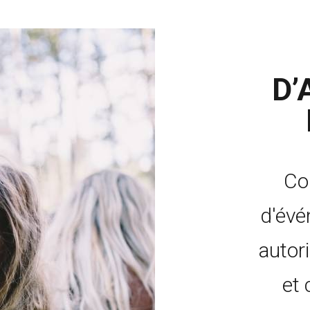
D’
Co
d'évé
autor
et 