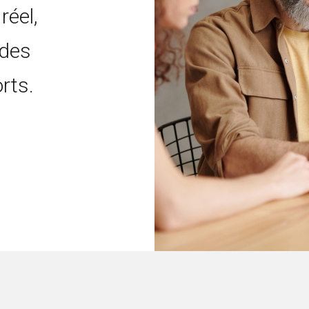
réel,
 des
rts.