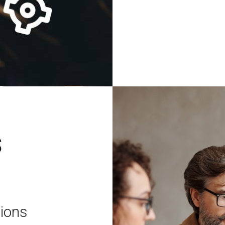
S
ions