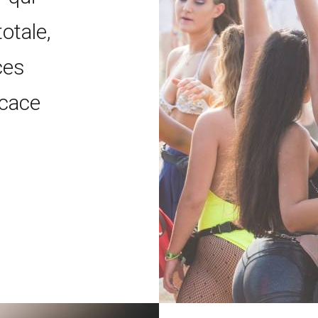
otale,
ces
icace