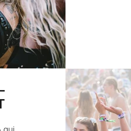
—
T
 qui