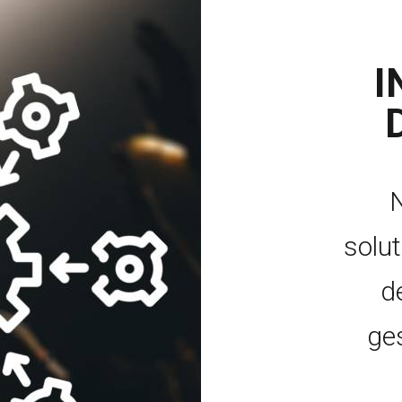
I
N
solu
de
ges